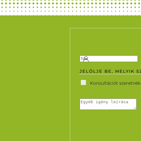
JELÖLJE BE, MELYIK 
Konzultációt szeretnék