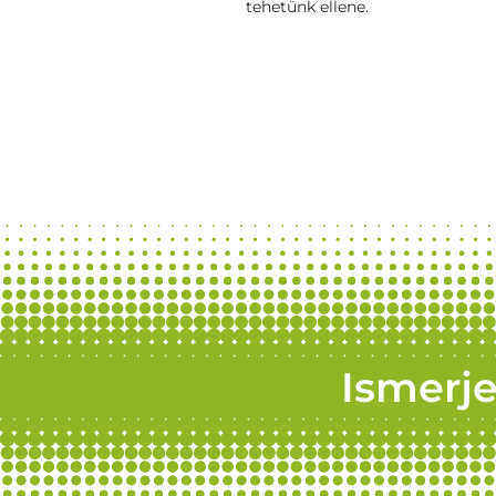
tehetünk ellene.
Ismerje