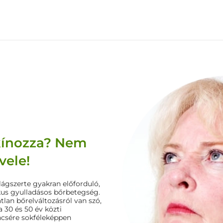
 kínozza? Nem
vele!
lágszerte gyakran előforduló,
ikus gyulladásos bőrbetegség.
lan bőrelváltozásról van szó,
 30 és 50 év közti
ncsére sokféleképpen