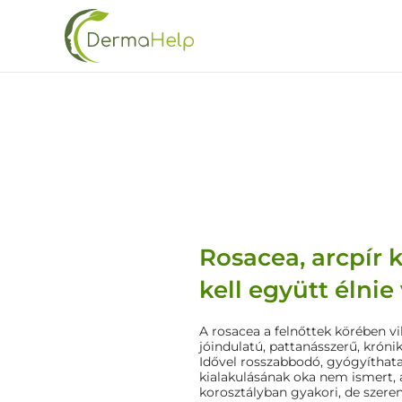
Skip
to
main
content
Rosacea, arcpír
kell együtt élnie 
A rosacea a felnőttek körében vi
jóindulatú, pattanásszerű, krón
Idővel rosszabbodó, gyógyíthatat
kialakulásának oka nem ismert, a
korosztályban gyakori, de szere