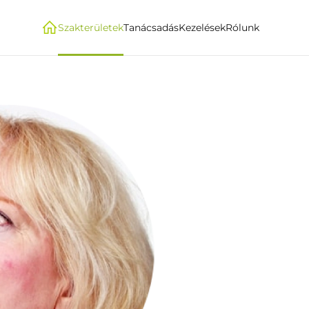
Szakterületek
Tanácsadás
Kezelések
Rólunk