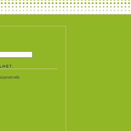
LHET.
 szeretnék