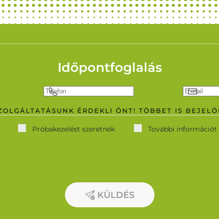
Időpontfoglalás
SZOLGÁLTATÁSUNK ÉRDEKLI ÖNT! TÖBBET IS BEJELÖ
Próbakezelést szeretnék
További információt
KÜLDÉS