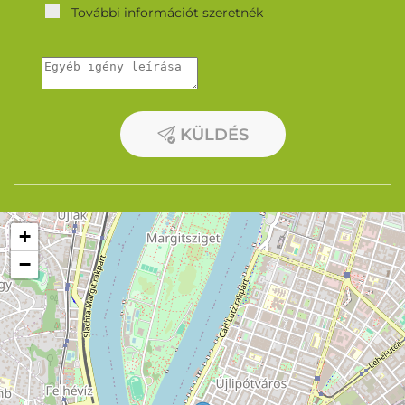
További információt szeretnék
KÜLDÉS
+
−