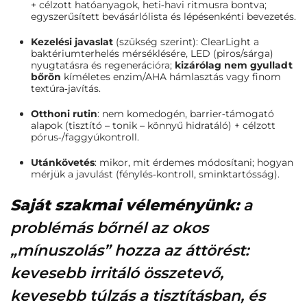
+ célzott hatóanyagok, heti‑havi ritmusra bontva;
egyszerűsített bevásárlólista és lépésenkénti bevezetés.
Kezelési javaslat
(szükség szerint): ClearLight a
baktériumterhelés mérséklésére, LED (piros/sárga)
nyugtatásra és regenerációra;
kizárólag nem gyulladt
bőrön
kíméletes enzim/AHA hámlasztás vagy finom
textúra‑javítás.
Otthoni rutin
: nem komedogén, barrier‑támogató
alapok (tisztító – tonik – könnyű hidratáló) + célzott
pórus‑/faggyúkontroll.
Utánkövetés
: mikor, mit érdemes módosítani; hogyan
mérjük a javulást (fénylés‑kontroll, sminktartósság).
Saját szakmai véleményünk:
a
problémás bőrnél az okos
„mínuszolás” hozza az áttörést:
kevesebb irritáló összetevő,
kevesebb túlzás a tisztításban, és