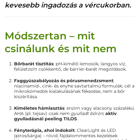
kevesebb ingadozás a vércukorban.
Módszertan – mit
csinálunk és mit nem
Bőrbarát tisztítás
: pH‑kímélő lemosók, langyos víz,
felületzsírt csökkentő, de barrier‑barát megoldások.
Faggyúszabályozás és pórusmenedzsment
:
niacinamid‑, cink‑ és enyhe savtartalmú formulák; cél a
mikrokómedók kialakulásának fékezése, nem a bőr
kiszárítása.
Kíméletes hámlasztás
: enzim vagy alacsony százalékú
AHA (pl. tejsav)
csak nem gyulladt bőrön
;
aktív
gyulladásnál peeling TILOS
.
Fényterápia, ahol indokolt
: ClearLight és LED
(piros/sárga) – rövid, fájdalommentes kezelések