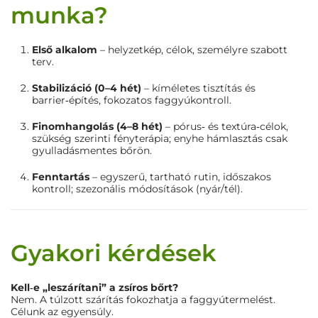
munka?
Első alkalom
– helyzetkép, célok, személyre szabott
terv.
Stabilizáció (0–4 hét)
– kíméletes tisztítás és
barrier‑építés, fokozatos faggyúkontroll.
Finomhangolás (4–8 hét)
– pórus‑ és textúra‑célok,
szükség szerinti fényterápia; enyhe hámlasztás csak
gyulladásmentes bőrön.
Fenntartás
– egyszerű, tartható rutin, időszakos
kontroll; szezonális módosítások (nyár/tél).
Gyakori kérdések
Kell‑e „leszárítani” a zsíros bőrt?
Nem. A túlzott szárítás fokozhatja a faggyútermelést.
Célunk az egyensúly.