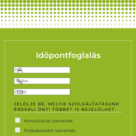
Időpontfoglalás
JELÖLJE BE, MELYIK SZOLGÁLTATÁSUNK
ÉRDEKLI ÖNT! TÖBBET IS BEJELÖLHET.
Konzultációt szeretnék
Próbakezelést szeretnék