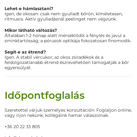
Lehet‑e hámlasztani?
Igen, de okosan: csak nem gyulladt bőrön, kíméletesen,
ritmusra. Aktív gyulladásnál peelinget nem végzünk.
Mikor látható változás?
Általában 1-2 hónap alatt mérséklődik a fénylés és javul a
sminktartósság; a pórusok optikája fokozatosan finomodik.
Segít‑e az étrend?
Igen. A stabil vércukor, az okos zsiradékok és a
feldolgozatlanabb étrend észrevehetően támogatják a bőr
egyensúlyát.
Időpontfoglalás
Szeretettel várjuk személyes konzultáción. Foglaljon online,
vagy írjon nekünk; kollégáink hamar válaszolnak.
+36 20 22 33 805