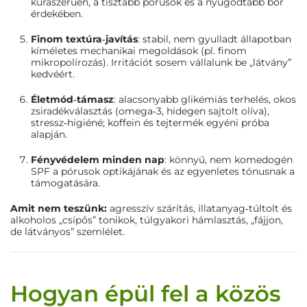
kúraszerűen, a tisztább pórusok és a nyugodtabb bőr
érdekében.
Finom textúra‑javítás
: stabil, nem gyulladt állapotban
kíméletes mechanikai megoldások (pl. finom
mikropolírozás). Irritációt sosem vállalunk be „látvány”
kedvéért.
Életmód‑támasz
: alacsonyabb glikémiás terhelés, okos
zsiradékválasztás (omega‑3, hidegen sajtolt olíva),
stressz‑higiéné; koffein és tejtermék egyéni próba
alapján.
Fényvédelem minden nap
: könnyű, nem komedogén
SPF a pórusok optikájának és az egyenletes tónusnak a
támogatására.
Amit nem teszünk:
agresszív szárítás, illatanyag‑túltolt és
alkoholos „csípős” tonikok, túlgyakori hámlasztás, „fájjon,
de látványos” szemlélet.
Hogyan épül fel a közös