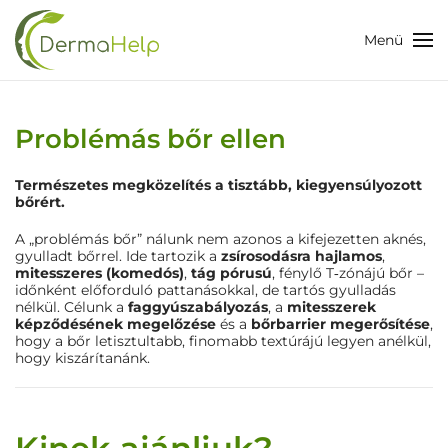
Menü
Skip
to
main
content
Problémás bőr ellen
Természetes megközelítés a tisztább, kiegyensúlyozott
bőrért.
A „problémás bőr” nálunk nem azonos a kifejezetten aknés,
gyulladt bőrrel. Ide tartozik a
zsírosodásra hajlamos
,
mitesszeres (komedós)
,
tág pórusú
, fénylő T‑zónájú bőr –
időnként előforduló pattanásokkal, de tartós gyulladás
nélkül. Célunk a
faggyúszabályozás
, a
mitesszerek
képződésének megelőzése
és a
bőrbarrier megerősítése
,
hogy a bőr letisztultabb, finomabb textúrájú legyen anélkül,
hogy kiszárítanánk.