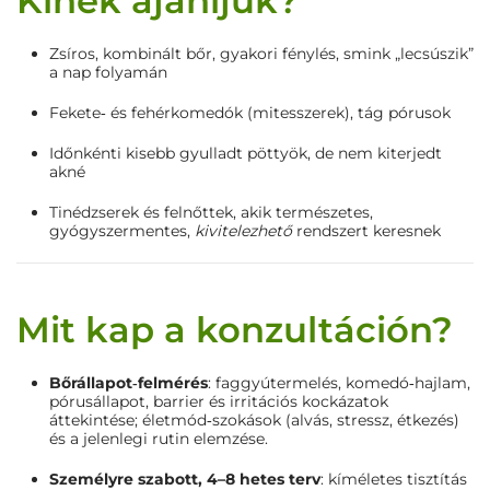
Kinek ajánljuk?
Zsíros, kombinált bőr, gyakori fénylés, smink „lecsúszik”
a nap folyamán
Fekete‑ és fehérkomedók (mitesszerek), tág pórusok
Időnkénti kisebb gyulladt pöttyök, de nem kiterjedt
akné
Tinédzserek és felnőttek, akik természetes,
gyógyszermentes,
kivitelezhető
rendszert keresnek
Mit kap a konzultáción?
Bőrállapot‑felmérés
: faggyútermelés, komedó‑hajlam,
pórusállapot, barrier és irritációs kockázatok
áttekintése; életmód‑szokások (alvás, stressz, étkezés)
és a jelenlegi rutin elemzése.
Személyre szabott, 4–8 hetes terv
: kíméletes tisztítás