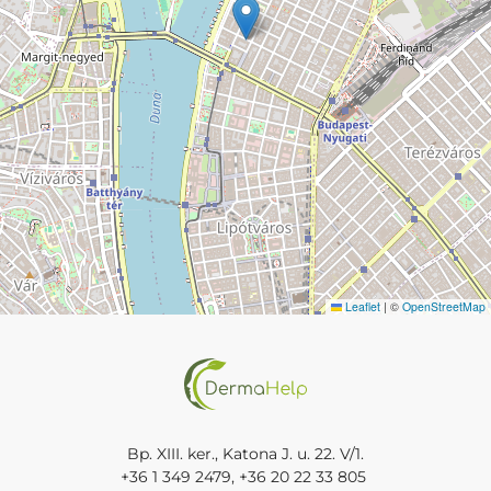
Leaflet
|
©
OpenStreetMap
Bp. XIII. ker., Katona J. u. 22. V/1.
+36 1 349 2479
,
+36 20 22 33 805